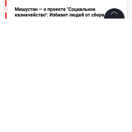
Мишустин — о проекте "Социальное
казначейство": Избавит людей от сбора
справок для получения выплат
©
2026
News Media Holding.
Все права защищены
Мишустин предложил выделить ещё два
миллиарда рублей на программу льготной
сельской ипотеки
Информация
Контакты
Редакция
Правовая информация
Политика обработки персональных данных
Партнерам
RSS
Жанры и форматы