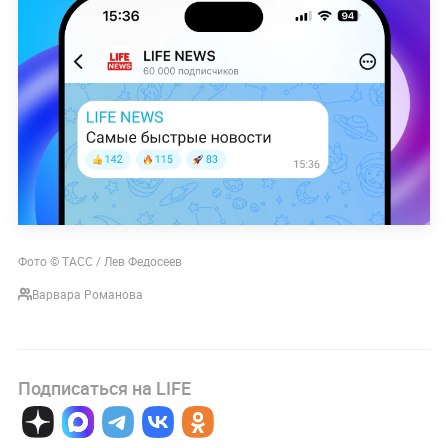
Фото © ТАСС / Лев Федосеев
Варвара Романова
Подписаться на LIFE