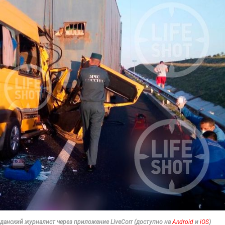
данский журналист через приложение LiveCorr (доступно на
Android
и
iOS
)