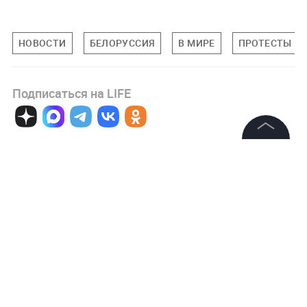
НОВОСТИ
БЕЛОРУССИЯ
В МИРЕ
ПРОТЕСТЫ В 
Подписаться на LIFE
0
Комментарий
©
2026
News Media Holding.
Все права защищены
Информация
Авторизоваться
Контакты
Редакция
Правовая информация
НОВОСТИ ПАРТНЕРОВ