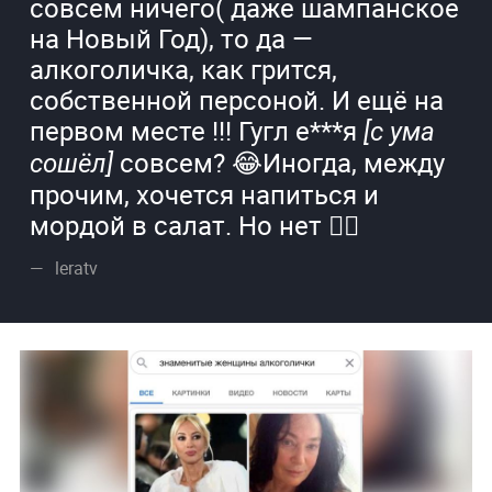
совсем ничего( даже шампанское
на Новый Год), то да —
алкоголичка, как грится,
собственной персоной. И ещё на
первом месте !!! Гугл е***я
[с ума
совсем? 😂Иногда, между
сошёл]
прочим, хочется напиться и
мордой в салат. Но нет 🤷‍♀️
leratv