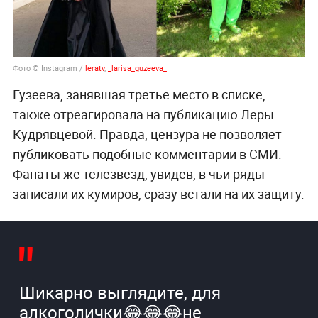
Фото © Instagram /
leratv
,
_larisa_guzeeva_
Гузеева, занявшая третье место в списке,
также отреагировала на публикацию Леры
Кудрявцевой. Правда, цензура не позволяет
публиковать подобные комментарии в СМИ.
Фанаты же телезвёзд, увидев, в чьи ряды
записали их кумиров, сразу встали на их защиту.
Шикарно выглядите, для
алкоголички😂😂😂не