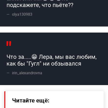
подскажете, что пьёте??
olya130983
Что за.....😁 Лера, мы вас любим,
как бы "Гугл" ни обзывался
irin_alexandrovna
Читайте ещё: