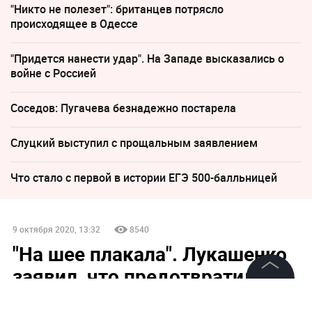
"Никто не полезет": британцев потрясло
происходящее в Одессе
"Придется нанести удар". На Западе высказались о
войне с Россией
Соседов: Пугачева безнадежно постарела
Слуцкий выступил с прощальным заявлением
Что стало с первой в истории ЕГЭ 500-балльницей
9 октября 2020, 13:32
8540
"На шее плакала". Лукашенко
заявил, что предотвратил
убийство Тихановской
©
2026
News Media Holding.
Все права защищены