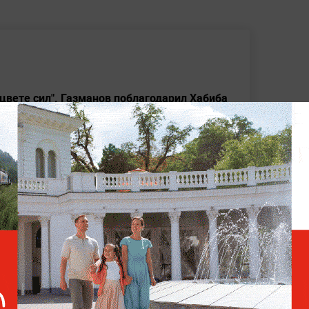
цвете сил". Газманов поблагодарил Хабиба
орогу девочка попала под машину и
а поклонникам нового возлюбленного