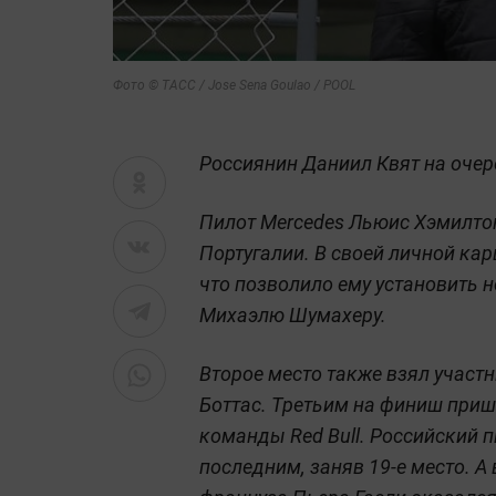
Фото © ТАСС / Jose Sena Goulao / POOL
Россиянин Даниил Квят на оче
Пилот Mercedes Льюис Хэмилтон
Португалии. В своей личной карь
что позволило ему установить 
Михаэлю Шумахеру.
Второе место также взял участ
Боттас. Третьим на финиш при
команды Red Bull. Российский 
последним, заняв 19-е место. А