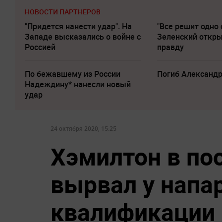
НОВОСТИ ПАРТНЕРОВ
"Придется нанести удар". На
"Все решит одно 
Западе высказались о войне с
Зеленский откр
Россией
правду
По бежавшему из России
Погиб Александ
Надеждину* нанесли новый
удар
24 октября 2020, 15:25
Хэмилтон в по
вырвал у напа
квалификации 