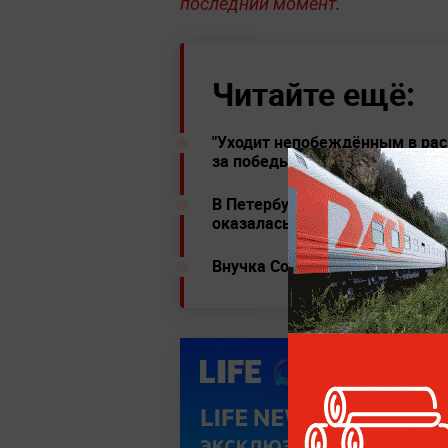
последний момент
.
Читайте ещё:
"Уходит непобеждённым в рас
за победы и благородство
В Петербурге перебегавшая д
оказалась в больнице — видео
Внучка Софии Ротару показал