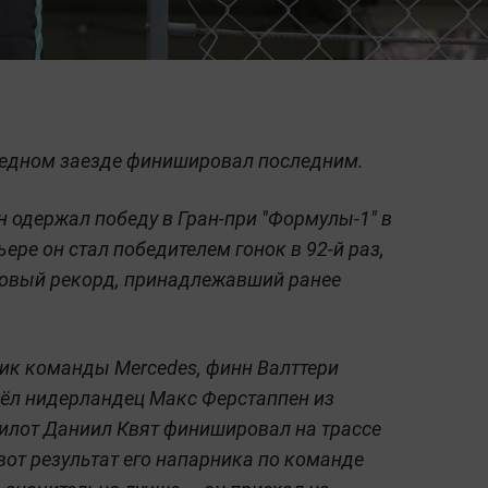
редном заезде финишировал последним.
 одержал победу в Гран-при "Формулы-1" в
ере он стал победителем гонок в 92-й раз,
новый рекорд, принадлежавший ранее
ник команды Mercedes, финн Валттери
шёл нидерландец Макс Ферстаппен из
пилот Даниил Квят финишировал на трассе
 вот результат его напарника по команде