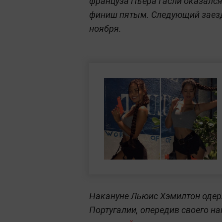
француза Пьера Гасли оказался
финиш пятым. Следующий заезд 
ноября.
Накануне Льюис Хэмилтон одер
Португалии, опередив своего н