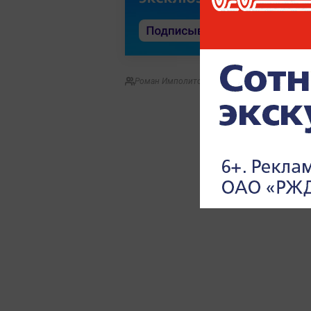
Роман Имполитов