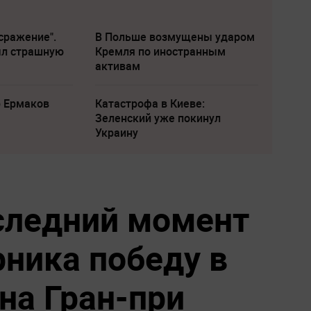
сражение".
В Польше возмущены ударом
ыл страшную
Кремля по иностранным
активам
р Ермаков
Катастрофа в Киеве:
Зеленский уже покинул
Украину
следний момент
рника победу в
на Гран-при