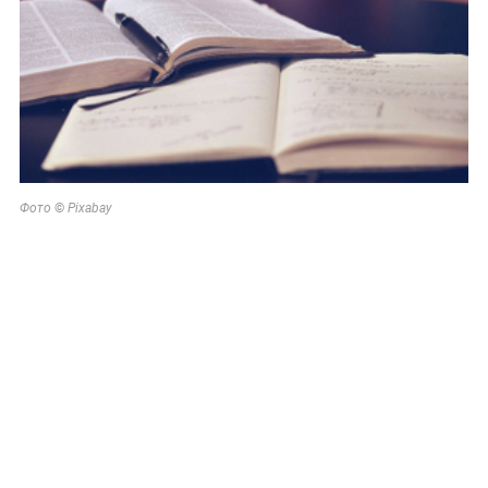
©
Фото
Pixabay