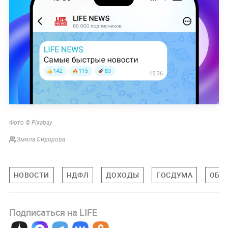
Фото © Pixabay
Эмила Сидорова
НОВОСТИ
НДФЛ
ДОХОДЫ
ГОСДУМА
ОБЩ
Подписаться на LIFE