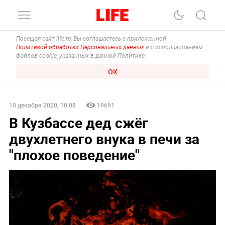
Посещая сайт life.ru, Вы соглашаетесь с приложенной
Политикой обработки Персональных данных
и с использованием
файлов cookie, указанных в данной Политике.
ОК
10 декабря 2020, 10:08
19691
В Кузбассе дед сжёг
двухлетнего внука в печи за
"плохое поведение"