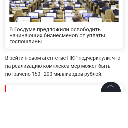
В Госдуме предложили освободить
начинающих бизнесменов от уплаты
госпошлины
В рейтинговом агентстве НКР подчеркнули, что
на реализацию комплекса мер может быть
потрачено 150–200 миллиардов рублей.
Читайте ещё:
©
2026
News Media Holding.
Все права защищены
В России могут расширить список
получателей материнского капитала
"Только в лужу лечь и спать": постоялец
Информация