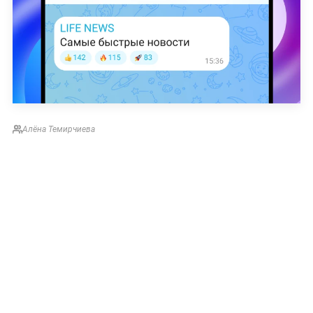
Алёна Темирчиева