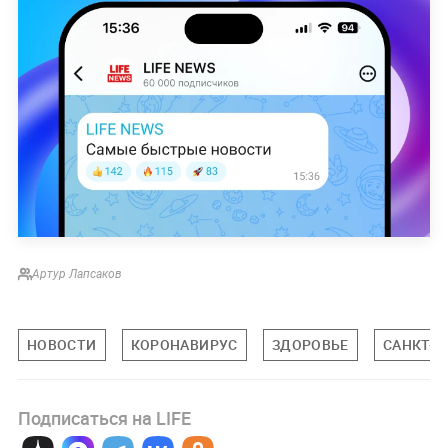
Артур Лапсаков
НОВОСТИ
КОРОНАВИРУС
ЗДОРОВЬЕ
САНКТ-П
Подписаться на LIFE