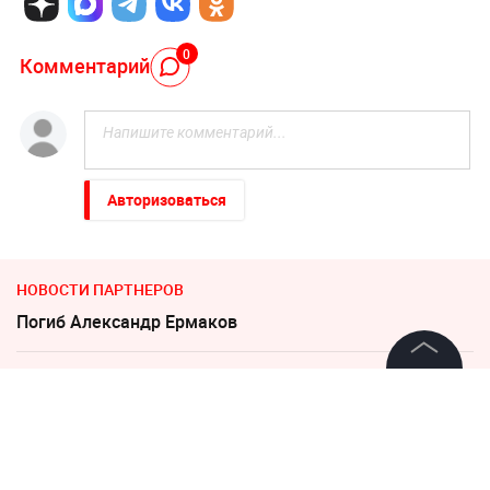
0
Комментарий
Авторизоваться
НОВОСТИ ПАРТНЕРОВ
Погиб Александр Ермаков
"Придется нанести удар". На Западе высказались о
©
2026
News Media Holding.
войне с Россией
Все права защищены
"Никто не полезет": британцев потрясло
происходящее в Одессе