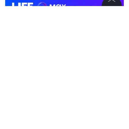
©
2026
News Media Holding.
Все права защищены
Информация
Контакты
Редакция
Правовая информация
Политика обработки персональных данных
Партнерам
RSS
Жанры и форматы
Расследования