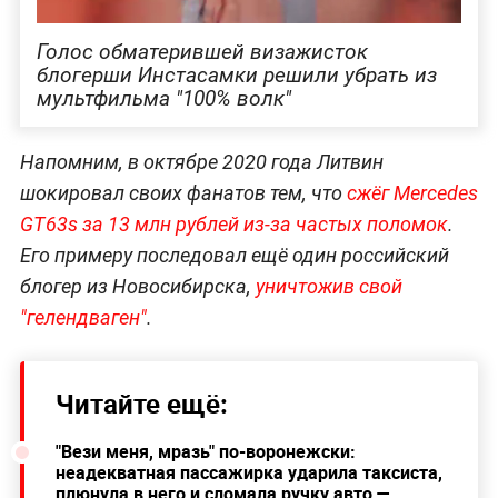
Голос обматерившей визажисток
блогерши Инстасамки решили убрать из
мультфильма "100% волк"
Напомним, в октябре 2020 года Литвин
шокировал своих фанатов тем, что
сжёг Mercedes
GT63s за 13 млн рублей из-за частых поломок
.
Его примеру последовал ещё один российский
блогер из Новосибирска,
уничтожив свой
"гелендваген"
.
Читайте ещё:
"Вези меня, мразь" по-воронежски:
неадекватная пассажирка ударила таксиста,
плюнула в него и сломала ручку авто —