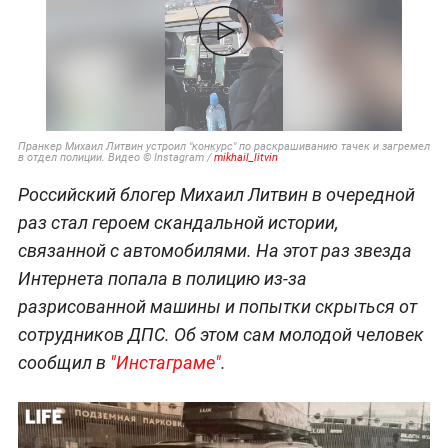
Пранкер Михаил Литвин устроил "конкурс" по раскрашиванию тачек и загремел
в отдел полиции. Видео © Instagram /
mikhail_litvin
Российский блогер Михаил Литвин в очередной
раз стал героем скандальной истории,
связанной с автомобилями. На этот раз звезда
Интернета попала в полицию из-за
разрисованной машины и попытки скрыться от
сотрудников ДПС. Об этом сам молодой человек
сообщил в
"Инстаграме"
.