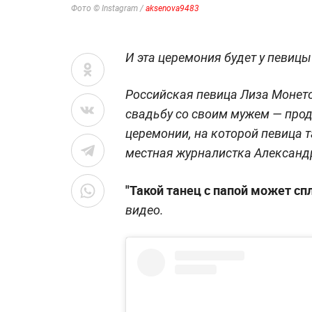
Фото © Instagram /
aksenova9483
И эта церемония будет у певицы
Российская певица Лиза Монето
свадьбу со своим мужем — про
церемонии, на которой певица 
местная журналистка Александ
"Такой танец с папой может спл
видео.