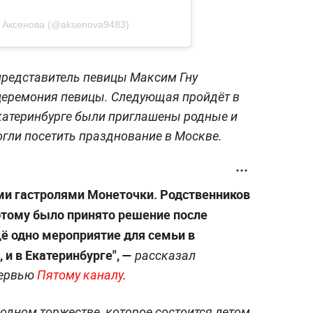
 Аксенова (@aksenova9483)
представитель певицы Максим Гну
 церемония певицы. Следующая пройдёт в
Екатеринбурге были приглашены родные и
огли посетить празднование в Москве.
ми гастролями Монеточки. Родственников
оэтому было принято решение после
ё одно мероприятие для семьи в
 и в Екатеринбурге", —
рассказал
тервью
Пятому каналу
.
одном торжестве, которое состоится летом,