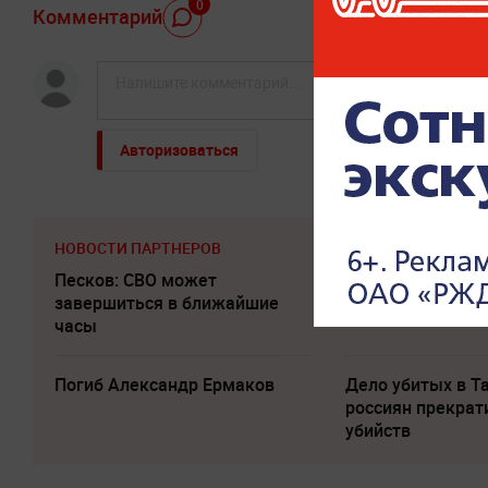
0
Комментарий
Авторизоваться
НОВОСТИ ПАРТНЕРОВ
Песков: СВО может
Соседов: Пугаче
завершиться в ближайшие
безнадежно пос
часы
Погиб Александр Ермаков
Дело убитых в Т
россиян прекрат
убийств