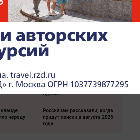
ва
"Никто не полезет": британцев
тарела
потрясло происходящее в
Одессе
аиланде
Россиянам рассказали, когда
ило череду
придут пенсии в августе 2026
года