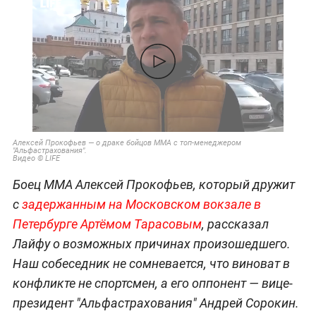
Алексей Прокофьев — о драке бойцов ММА с топ-менеджером
"Альфастрахования".
Видео © LIFE
Боец MMA Алексей Прокофьев, который дружит
с
задержанным на Московском вокзале в
Петербурге Артёмом Тарасовым
, рассказал
Лайфу о возможных причинах произошедшего.
Наш собеседник не сомневается, что виноват в
конфликте не спортсмен, а его оппонент — вице-
президент "Альфастрахования" Андрей Сорокин.