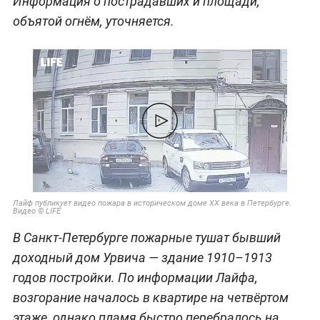
Информация о пострадавших и площади,
объятой огнём, уточняется.
Лайф публикует видео пожара в историческом доме XX века в Петербурге.
Видео © LIFE
В Санкт-Петербурге пожарные тушат бывший
доходный дом Урвича — здание 1910–1913
годов постройки. По информации Лайфа,
возгорание началось в квартире на четвёртом
этаже, однако пламя быстро перебралось на