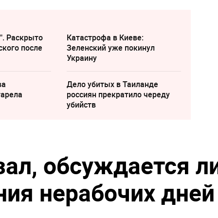
". Раскрыто
Катастрофа в Киеве:
ского после
Зеленский уже покинул
Украину
ва
Дело убитых в Таиланде
тарела
россиян прекратило череду
убийств
зал, обсуждается л
ния нерабочих дней