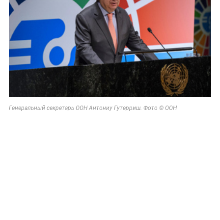
Генеральный секретарь ООН Антониу Гутерриш. Фото © ООН