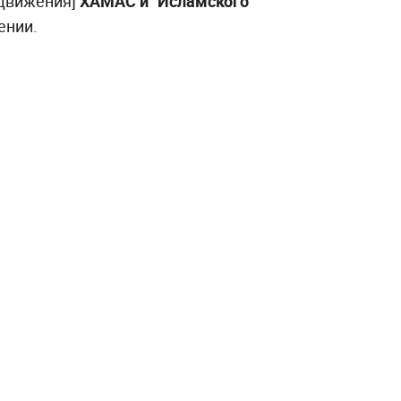
движения]
ХАМАС и "Исламского
ении.