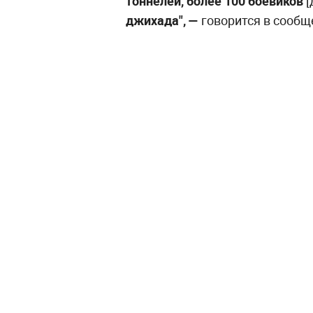
тоннелей, более 100 боевиков
[
джихада", —
говорится в сообщ