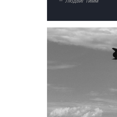
Людвиг Тимм