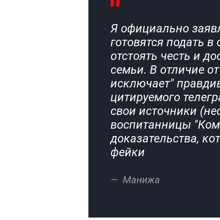
Я официально заяв
готовятся подать в 
отстоять честь и д
семьи. В отличие от
исключает" правди
цитируемого телегр
свои источники (н
воспитанницы "Комм
доказательства, ко
фейки
Манижа