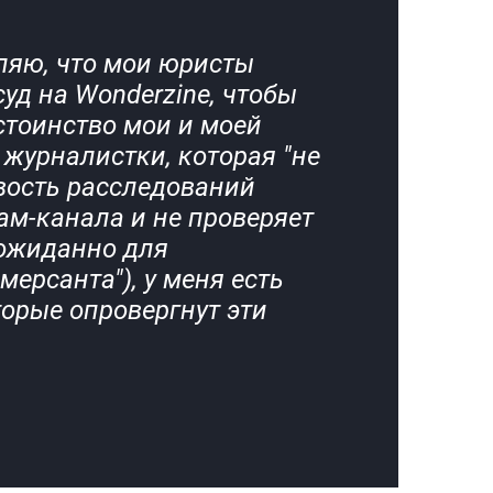
ляю, что мои юристы
суд на Wonderzine, чтобы
остоинство мои и моей
 журналистки, которая "не
вость расследований
ам-канала и не проверяет
еожиданно для
ерсанта"), у меня есть
торые опровергнут эти