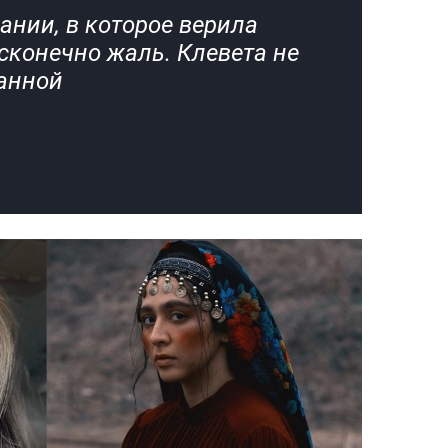
ании, в которое верила
есконечно жаль. Клевета не
занной