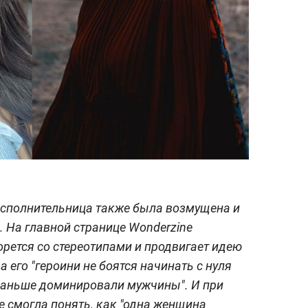
сполнительница также была возмущена и
 На главной странице Wonderzine
орется со стереотипами и продвигает идею
 его "героини не боятся начинать с нуля
 раньше доминировали мужчины". И при
е смогла понять, как "одна женщина