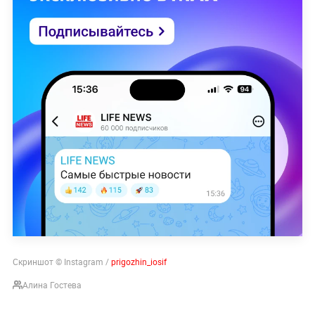
Скриншот © Instagram /
prigozhin_iosif
Алина Гостева