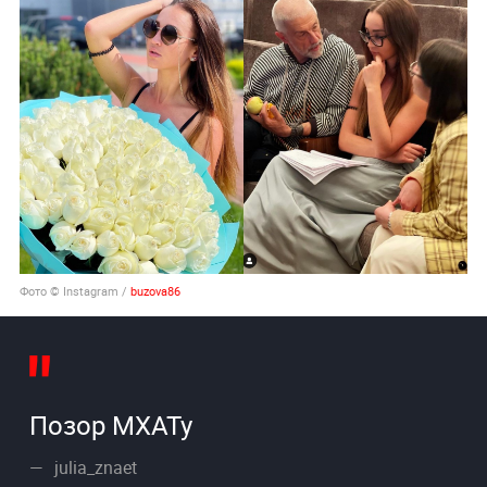
Фото © Instagram /
buzova86
Позор МХАТу
julia_znaet