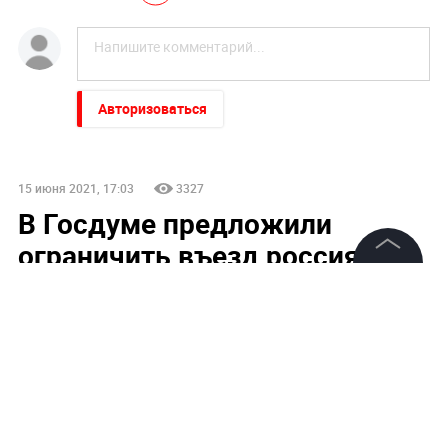
Авторизоваться
15 июня 2021, 17:03
3327
В Госдуме предложили
ограничить въезд россиян в
Сочи
©
2026
News Media Holding.
Все права защищены
Информация
Контакты