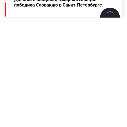
победила Словакию в Санкт-Петербурге
©
2026
News Media Holding.
Все права защищены
Информация
Контакты
Редакция
Правовая информация
Политика обработки персональных данных
Партнерам
RSS
Жанры и форматы