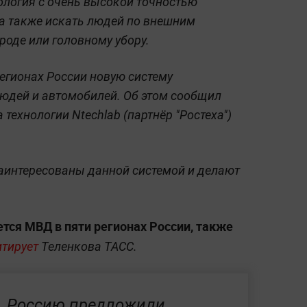
ология с очень высокой точностью
 а также искать людей по внешним
роде или головному убору.
егионах России новую систему
людей и автомобилей. Об этом сообщил
технологии Ntechlab (партнёр "Ростеха")
заинтересованы данной системой и делают
ется МВД в пяти регионах России, также
итирует
Теленкова ТАСС.
Россию предложили