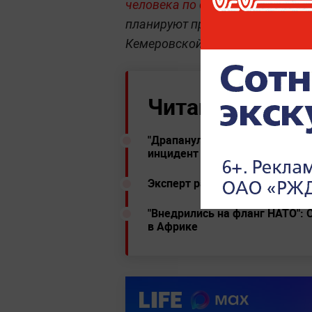
человека по силуэту
. Тогда соо
планируют провести в Москве, 
Кемеровской областях.
Читайте ещё:
"Драпанули от намёка на русс
инцидент с британским эсмин
Эксперт рассказала, кто може
"Внедрились на фланг НАТО": 
в Африке