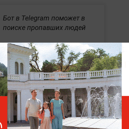
Бот в Telegram поможет в
поиске пропавших людей
Мы умеем автомобили распознавать
нь хорошо видны, где нельзя распознать
биля", —
сообщил глава компании и
ет идентифицировать автомобиль,
дивидуальные особенности.
стало известно, что
специалисты
 разработали технологию распознавания