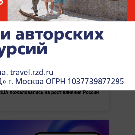
бщалось, что испытание новой разработки
Татарстане, Тюменской, Рязанской и
кий огонь": Американцы отреагировали на
цем в Чёрном море
т не получить пенсию в июле
США пожаловались на рост влияния России