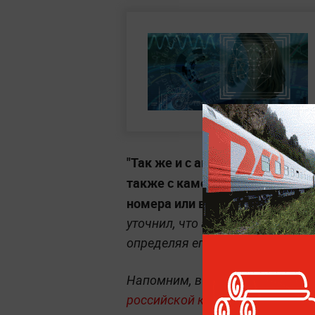
"Так же и с автомобилями.
<..>
также с камер, где они не оче
номера или видна часть автомо
уточнил, что алгоритм позволя
определяя его цвет, марку, ин
Напомним, в августе 2019 года 
российской компании Ntechlab