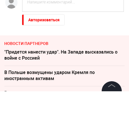
Авторизоваться
НОВОСТИ ПАРТНЕРОВ
"Придется нанести удар". На Западе высказались о
войне с Россией
В Польше возмущены ударом Кремля по
иностранным активам
Россиянам рассказали, когда придут пенсии в августе
2026 года
©
2026
News Media Holding.
Все права защищены
Погиб Александр Ермаков
Информация
Песков: СВО может завершиться в ближайшие часы