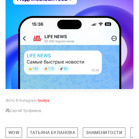
Фото © Instagram/
buslya
Сергей Трофимов
WOW
ТАТЬЯНА БУЛАНОВА
ЗНАМЕНИТОСТИ
ПО