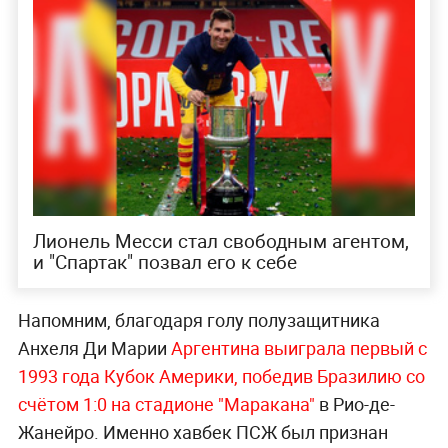
Лионель Месси стал свободным агентом,
и "Спартак" позвал его к себе
Напомним, благодаря голу полузащитника
Анхеля Ди Марии
Аргентина выиграла первый с
1993 года Кубок Америки, победив Бразилию со
счётом 1:0 на стадионе "Маракана"
в Рио-де-
Жанейро. Именно хавбек ПСЖ был признан