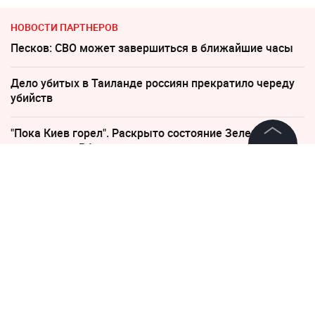
НОВОСТИ ПАРТНЕРОВ
Песков: СВО может завершиться в ближайшие часы
Дело убитых в Таиланде россиян прекратило череду
убийств
"Пока Киев горел". Раскрыто состояние Зеленского
после удара РФ
©
2026
News Media Holding.
Все права защищены
Погиб Александр Ермаков
Слуцкий выступил с прощальным заявлением
Информация
Пригожин: не следует помогать взрослым детям
Контакты
деньгами
Редакция
Правовая информация