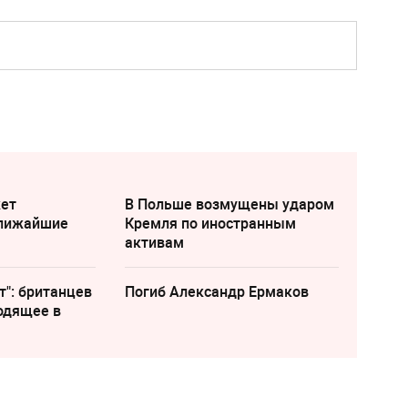
жет
В Польше возмущены ударом
ближайшие
Кремля по иностранным
активам
т": британцев
Погиб Александр Ермаков
одящее в