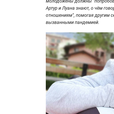
молодожёны должны "попробоват
Артур и Луана знают, о чём гов
отношениям", помогая другим с
вызванными пандемией.