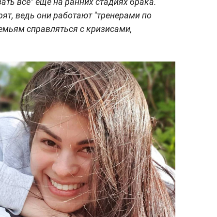
ь всё" ещё на ранних стадиях брака.
орят, ведь они работают "тренерами по
емьям справляться с кризисами,