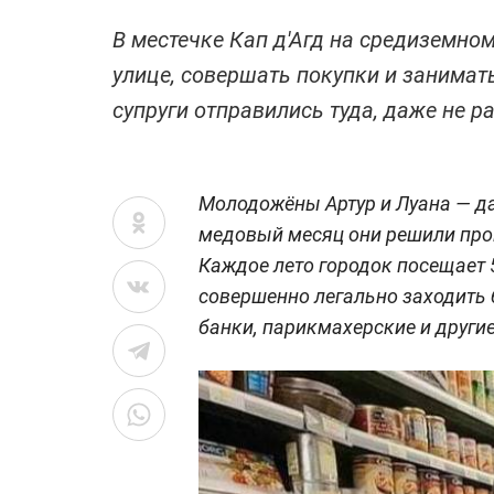
В местечке Кап д'Агд на средиземн
улице, совершать покупки и занимат
супруги отправились туда, даже не 
Молодожёны Артур и Луана — д
медовый месяц они решили пров
Каждое лето городок посещает 
совершенно легально заходить 
банки, парикмахерские и други