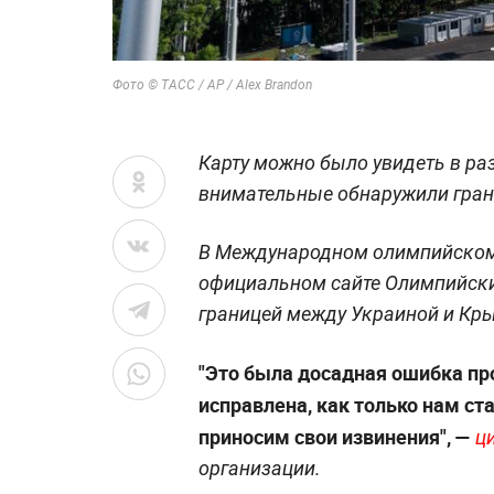
Фото © ТАСС / AP / Alex Brandon
Карту можно было увидеть в ра
внимательные обнаружили гран
В Международном олимпийском 
официальном сайте Олимпийских
границей между Украиной и Кр
"Это была досадная ошибка пр
исправлена, как только нам ст
приносим свои извинения",
—
ц
организации.