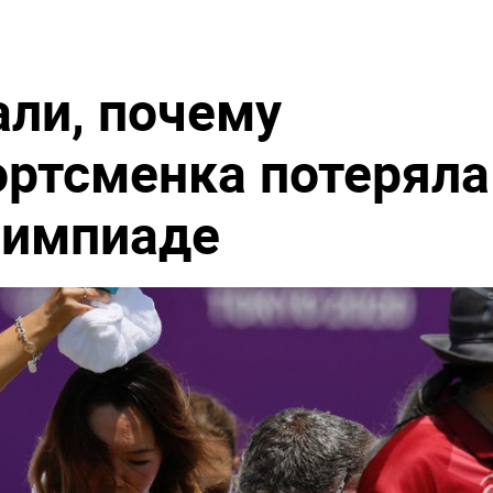
али, почему
ортсменка потеряла
лимпиаде