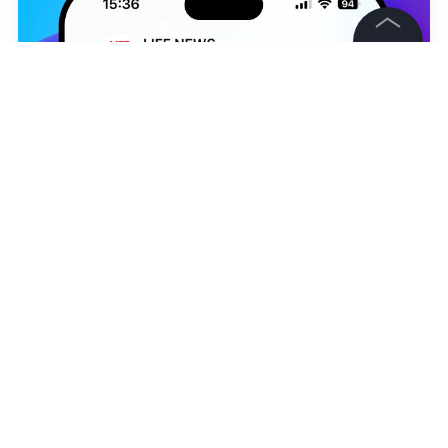
©
2026
News Media Holding.
Все права защищены
Информация
Контакты
Редакция
Роман Фейгин
Правовая информация
Политика обработки персональных данных
Партнерам
RSS
Жанры и форматы
Расследования