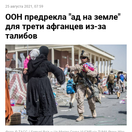
25 августа 2021, 07:59
ООН предрекла "ад на земле"
для трети афганцев из-за
талибов
Фото © ТАСС / Samuel Ruiz — Us Marine Corps Vi/CNP via ZUMA Press Wire