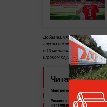
Добавим, что до своего трансф
другом английском клубе — "Бра
в 13 миллионов евро. По этому
игроком клуба с берегов Дона.
Читайте ещё:
Макгрегор сделал первые шаги
Россияне Артахинова и Шигаев
Паралимпиаде в Токио