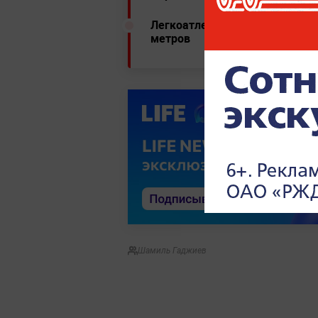
Легкоатлет Гриценко взял бро
метров
Шамиль Гаджиев