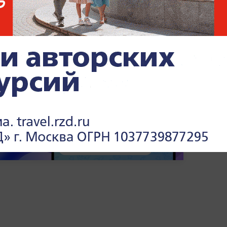
нзу Паралимпиады в Токио в беге на 400