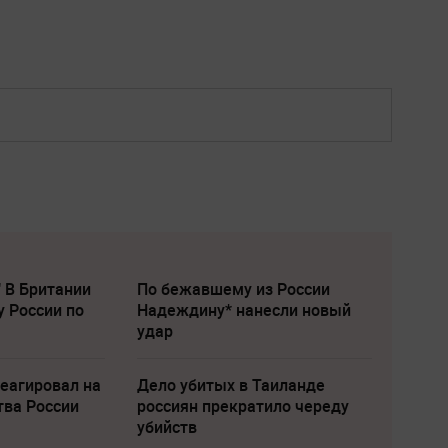
" В Британии
По бежавшему из России
у России по
Надеждину* нанесли новый
удар
еагировал на
Дело убитых в Таиланде
тва России
россиян прекратило череду
убийств