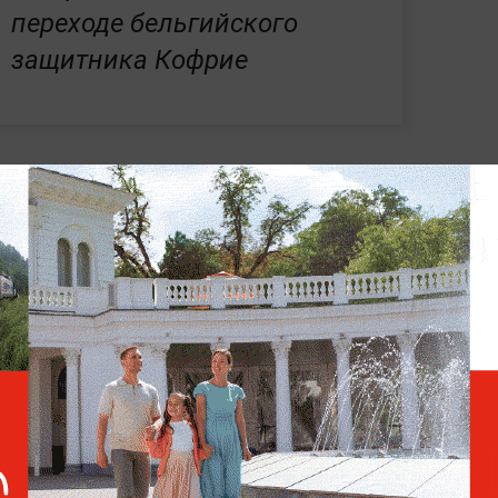
переходе бельгийского
защитника Кофрие
ера в "Ростов" Матиас Норманн выступал в
йтоне". Сейчас его стоимость оценивается
 показателю он является самым дорогим
 после перелома ноги в бою с Пуарье
 завоевали бронзу в стрельбе из лука на