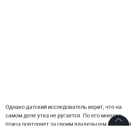
Однако датский исследователь верит, что на
самом деле утка не ругается. По его мнению,
птица повторяет за своим владельцем, который
кормил её, бросая фразу "Вот твоя проклятая
©
2026
News Media Holding.