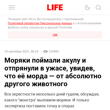
Посещая сайт life.ru, Вы соглашаетесь с приложенной
Политикой обработки Персональных данных
и с использованием
файлов cookie, указанных в данной Политике.
ОК
10 сентября 2021, 08:34
129983
Моряки поймали акулу и
отпрянули в ужасе, увидев,
что её морда — от абсолютно
другого животного
Все окрестности несколько дней гудели, обсуждая,
какого "монстра" выловили моряки. И только
экспертиза поставила точку в спорах.