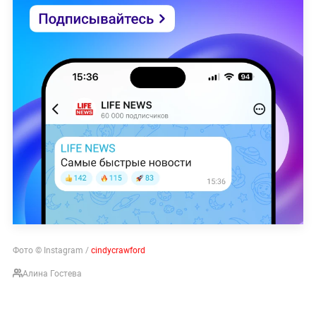
Фото © Instagram /
cindycrawford
Алина Гостева