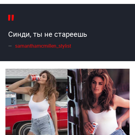
Синди, ты не стареешь
samanthamcmillen_stylist