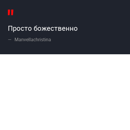
Просто божественно
Manvellachristina