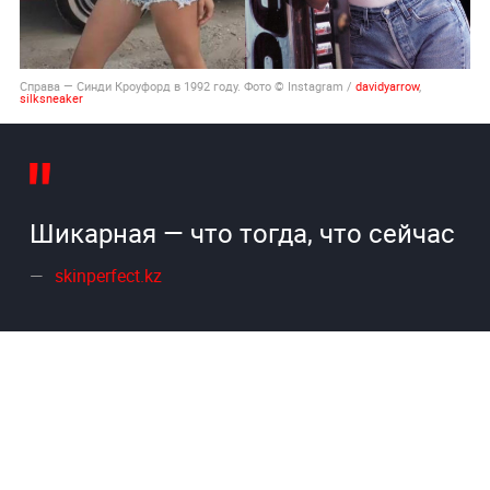
Справа — Синди Кроуфорд в 1992 году. Фото © Instagram /
davidyarrow
,
silksneaker
Шикарная — что тогда, что сейчас
skinperfect.kz