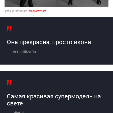
Фото © Instagram/
cindycrawford
Она прекрасна, просто икона
Versatilizafia
Самая красивая супермодель на
свете
Idisful