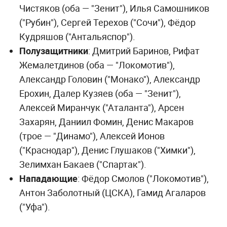
Чистяков (оба — "Зенит"), Илья Самошников
("Рубин"), Сергей Терехов ("Сочи"), Фёдор
Кудряшов ("Антальяспор").
Полузащитники
: Дмитрий Баринов, Рифат
Жемалетдинов (оба — "Локомотив"),
Александр Головин ("Монако"), Александр
Ерохин, Далер Кузяев (оба — "Зенит"),
Алексей Миранчук ("Аталанта"), Арсен
Захарян, Даниил Фомин, Денис Макаров
(трое — "Динамо"), Алексей Ионов
("Краснодар"), Денис Глушаков ("Химки"),
Зелимхан Бакаев ("Спартак").
Нападающие
: Фёдор Смолов ("Локомотив"),
Антон Заболотный (ЦСКА), Гамид Агаларов
("Уфа").