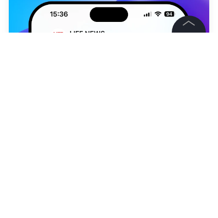
©
2026
News Media Holding.
Все права защищены
Информация
Контакты
Редакция
Александра Вишнякова
,
Александр Юнашев
Правовая информация
Политика обработки персональных данных
Партнерам
RSS
Жанры и форматы