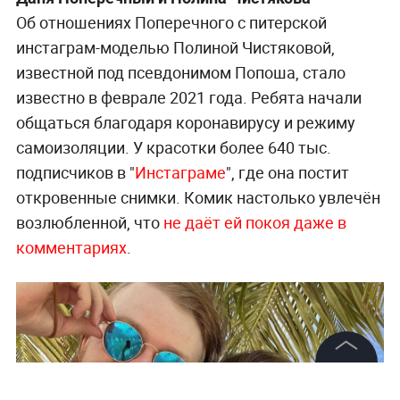
Об отношениях Поперечного с питерской
инстаграм-моделью Полиной Чистяковой,
известной под псевдонимом Попоша, стало
известно в феврале 2021 года. Ребята начали
общаться благодаря коронавирусу и режиму
самоизоляции. У красотки более 640 тыс.
подписчиков в "
Инстаграме
", где она постит
откровенные снимки. Комик настолько увлечён
возлюбленной, что
не даёт ей покоя даже в
комментариях
.
©
2026
News Media Holding.
Все права защищены