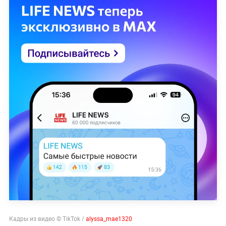
Кадры из видео © TikTok /
alyssa_mae1320