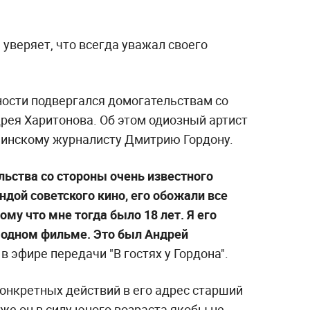
 уверяет, что всегда уважал своего
ности подвергался домогательствам со
рея Харитонова. Об этом одиозный артист
аинскому журналисту Дмитрию Гордону.
льства со стороны очень известного
ндой советского кино, его обожали все
ому что мне тогда было 18 лет. Я его
 одном фильме. Это был Андрей
в эфире передачи "В гостях у Гордона".
конкретных действий в его адрес старший
же он в силу юного возраста якобы не