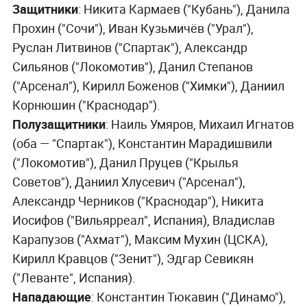
Защитники
: Никита Кармаев ("Кубань"), Данила
Прохин ("Сочи"), Иван Кузьмичёв ("Урал"),
Руслан Литвинов ("Спартак"), Александр
Сильянов ("Локомотив"), Данил Степанов
("Арсенал"), Кирилл Боженов ("Химки"), Даниил
Корнюшин ("Краснодар").
Полузащитники
: Наиль Умяров, Михаил Игнатов
(оба — "Спартак"), Константин Марадишвили
("Локомотив"), Данил Пруцев ("Крылья
Советов"), Даниил Хлусевич ("Арсенал"),
Александр Черников ("Краснодар"), Никита
Иосифов ("Вильярреал", Испания), Владислав
Карапузов ("Ахмат"), Максим Мухин (ЦСКА),
Кирилл Кравцов ("Зенит"), Эдгар Севикян
("Леванте", Испания).
Нападающие
: Константин Тюкавин ("Динамо"),