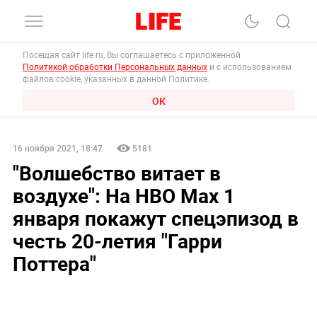
Посещая сайт life.ru, Вы соглашаетесь с приложенной
Политикой обработки Персональных данных
и с использованием
файлов cookie, указанных в данной Политике.
ОК
16 ноября 2021, 18:47
5181
"Волшебство витает в
воздухе": На HBO Max 1
января покажут спецэпизод в
честь 20-летия "Гарри
Поттера"