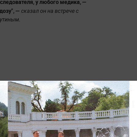
следователя, у любого медика, —
озу", —
сказал он на встрече с
утиным.