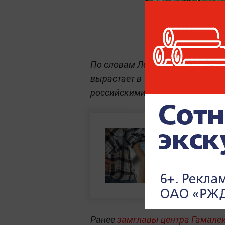
По словам Логунова, после ре
вырастает в 1,6–2 раза, и в эт
российскими, и с зарубежными
Ранее
замглавы центра Гамалеи