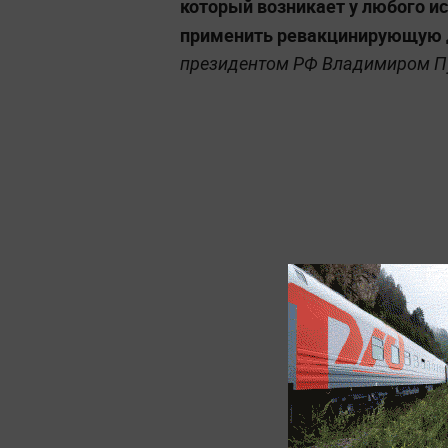
который возникает у любого ис
применить ревакцинирующую д
президентом РФ Владимиром П