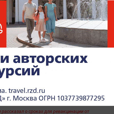
вакцинации эффективность препарата
ом можно убедиться, ознакомившись и с
 данными.
"Спутник V" в Белоруссии
показал эффективность в
96,3%
 рассказал о сроках для ревакцинации от