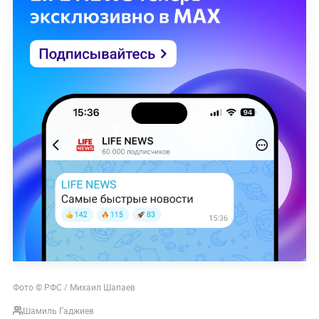
Фото © РФС / Михаил Шапаев
Шамиль Гаджиев