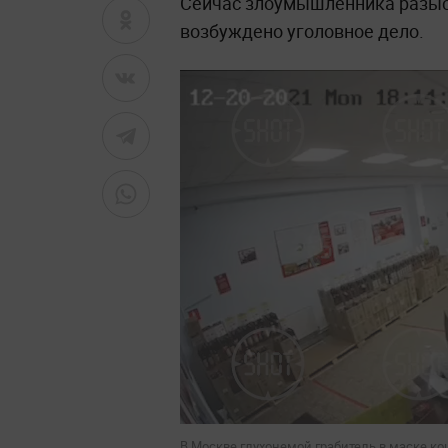
Сейчас злоумышленника разыск
возбуждено уголовное дело.
В Москве глухонемой грабитель в маске к