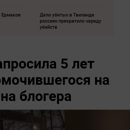
р Ермаков
Дело убитых в Таиланде
россиян прекратило череду
убийств
апросила 5 лет
омочившегося на
на блогера