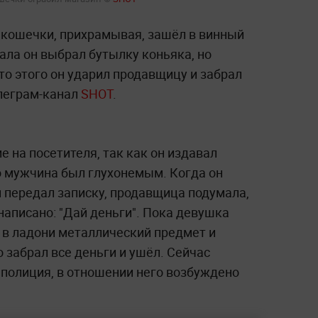
 кошечки, прихрамывая, зашёл в винный
чала он выбрал бутылку коньяка, но
то этого он ударил продавщицу и забрал
елеграм-канал
SHOT
.
е на посетителя, так как он издавал
о мужчина был глухонемым. Когда он
 передал записку, продавщица подумала,
 написано: "Дай деньги". Пока девушка
 в ладони металлический предмет и
о забрал все деньги и ушёл. Сейчас
полиция, в отношении него возбуждено