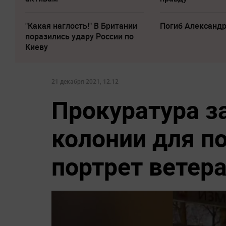
"Какая наглость!" В Британии
Погиб Александ
поразились удару России по
Киеву
21 декабря 2021, 12:12
Прокуратура з
колонии для п
портрет ветера