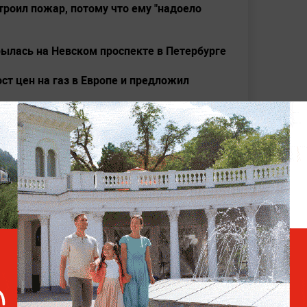
троил пожар, потому что ему "надоело
ылась на Невском проспекте в Петербурге
ст цен на газ в Европе и предложил