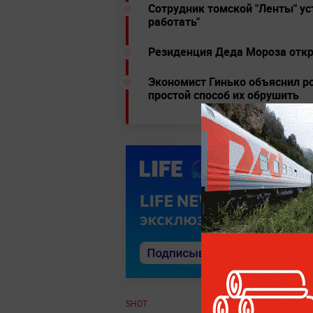
Сотрудник томской "Ленты" ус
работать"
Резиденция Деда Мороза откр
Экономист Гинько объяснил ро
простой способ их обрушить
SHOT