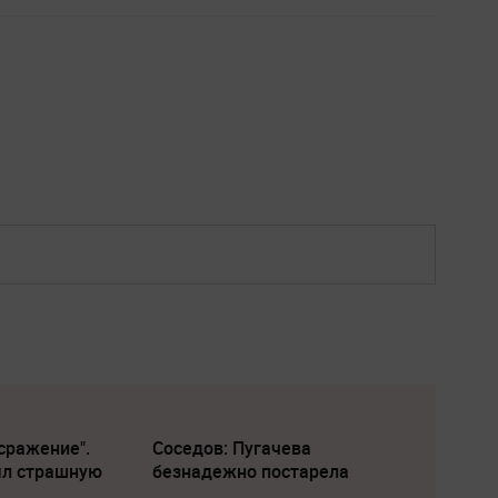
сражение".
Соседов: Пугачева
ыл страшную
безнадежно постарела