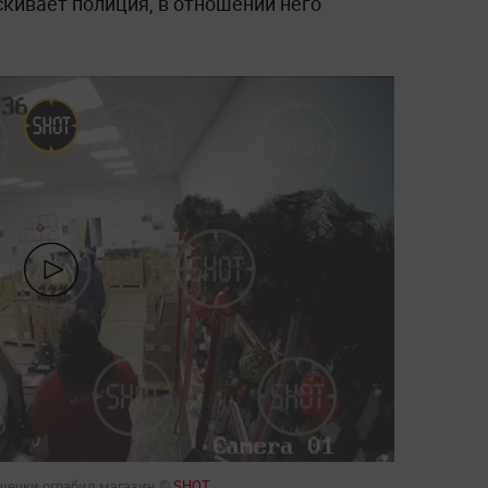
ивает полиция, в отношении него
ошечки ограбил магазин ©
SHOT