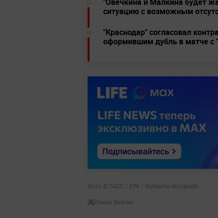
"Овечкина и Малкина будет ж
ситуацию с возможным отсут
"Краснодар" согласовал конт
оформившим дубль в матче с 
Фото © ТАСС / EPA / Guillaume Horcajuelo
Роман Фейгин