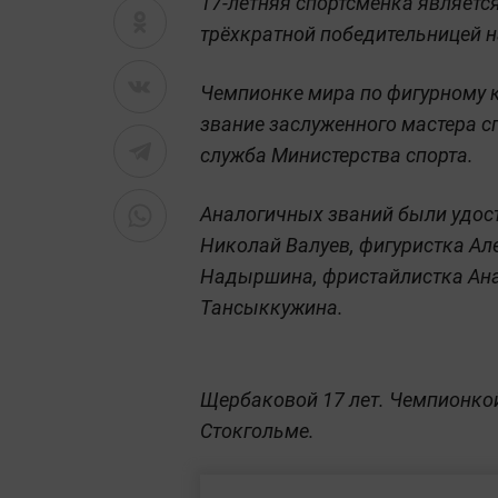
17-летняя спортсменка являет
трёхкратной победительницей н
Чемпионке мира по фигурному 
звание заслуженного мастера сп
служба Министерства спорта.
Аналогичных званий были удос
Николай Валуев, фигуристка Ал
Надыршина, фристайлистка Ана
Тансыккужина.
Щербаковой 17 лет. Чемпионкой 
Стокгольме.