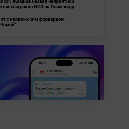
алко": Жамнов назвал неприятной
ствием игроков НХЛ на Олимпиаде
ракт с норвежским форвардом,
"Ромой"