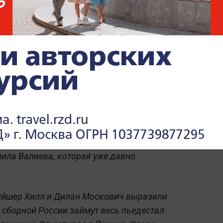
ех": Канадские
рены, что россиянк
едестал почёта на
мила Валиева, которая уже давно
Эйшер Хилл и Дилан Москович выразили
 сборной России займут весь пьедестал