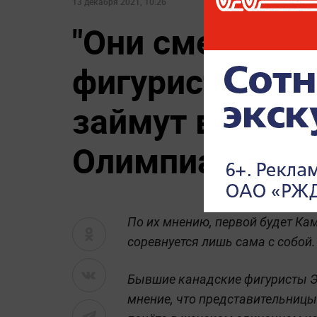
13 декабря 2021, 10:26
"Они сметут вс
фигуристы уве
займут весь пь
Олимпиаде
По их мнению, первой будет Ка
соревнуется лишь сама с собой.
Бывшие канадские фигуристы 
мнение, что представительницы