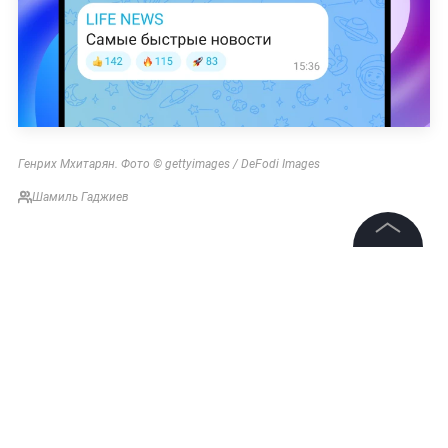
Генрих Мхитарян.
Фото ©
gettyimages / DeFodi Images
Шамиль Гаджиев
©
2026
News Media Holding.
Все права защищены
Информация
Контакты
Редакция