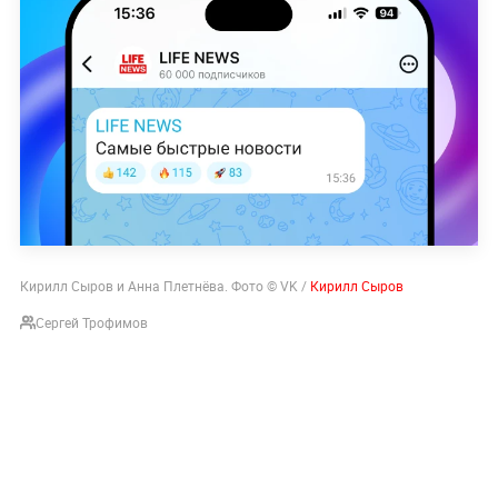
Кирилл Сыров и Анна Плетнёва. Фото © VK /
Кирилл Сыров
Сергей Трофимов