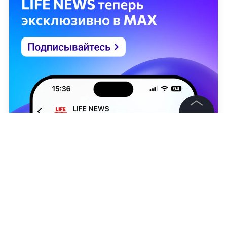
©
2026
News Media Holding.
Все права защищены
Информация
Контакты
Редакция
Реджеп Тайип Эрдоган. © ТАСС / ЕРА
Правовая информация